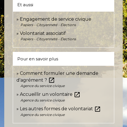
Et aussi
Engagement de service civique
Papiers - Citoyenneté - Élections
Volontariat associatif
Papiers - Citoyenneté - Élections
Pour en savoir plus
Comment formuler une demande
open_in_new
d'agrément ?
Agence du service civique
open_in_new
Accueillir un volontaire
Agence du service civique
open_in_new
Les autres formes de volontariat
Agence du service civique