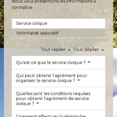
Nous vous présentons les informations à
connaître.
Service civique
Volontariat associatif
Tout replier
Tout déplier
keyboard_arrow_up
keyboard_arrow_down
Qu'est-ce que le service civique ?
Qui peut obtenir l'agrément pour
organiser le service civique ?
Quelles sont les conditions requises
pour obtenir l'agrément de service
civique ?
Comment effectuer la démarche