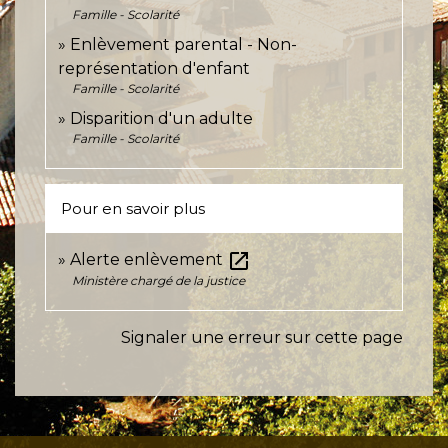
Famille - Scolarité
Enlèvement parental - Non-
représentation d'enfant
Famille - Scolarité
Disparition d'un adulte
Famille - Scolarité
Pour en savoir plus
open_in_new
Alerte enlèvement
Ministère chargé de la justice
Signaler une erreur sur cette page