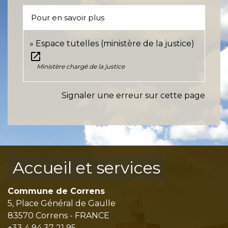
Pour en savoir plus
Espace tutelles (ministère de la justice)
open_in_new
Ministère chargé de la justice
Signaler une erreur sur cette page
Accueil et services
Commune de Correns
5, Place Général de Gaulle
83570 Correns - FRANCE
+33 4 94 37 21 95