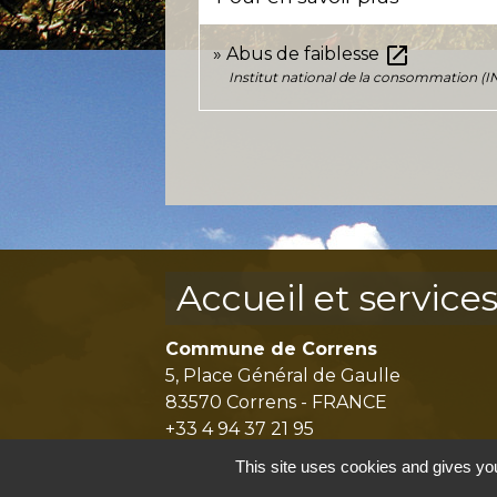
open_in_new
Abus de faiblesse
Institut national de la consommation (I
Accueil et service
Commune de Correns
5, Place Général de Gaulle
83570 Correns - FRANCE
+33 4 94 37 21 95
Contact par formulaire
This site uses cookies and gives you