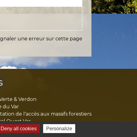
ignaler une erreur sur cette page
s
Verte & Verdon
e du Var
tion de l'accès aux massifs forestiers
cal Ouest Var
tion Provence Verte
Deny all cookies
Personalize