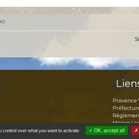
NC)
S
s
Lien
Provence 
Préfectur
Réglementa
Mission Lo
Aggloméra
 control over what you want to activate
OK, accept all