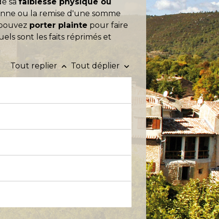
de sa
faiblesse physique ou
sonne ou la remise d'une somme
s pouvez
porter plainte
pour faire
els sont les faits réprimés et
Tout replier
Tout déplier
keyboard_arrow_up
keyboard_arrow_down