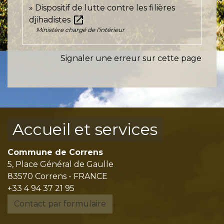
Dispositif de lutte contre les filières
open_in_new
djihadistes
Ministère chargé de l'intérieur
Signaler une erreur sur cette page
Accueil et services
Commune de Correns
5, Place Général de Gaulle
83570 Correns - FRANCE
+33 4 94 37 21 95
Contact par formulaire