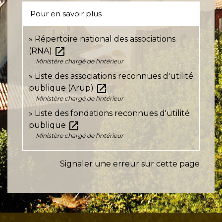
Pour en savoir plus
Répertoire national des associations
open_in_new
(RNA)
Ministère chargé de l'intérieur
Liste des associations reconnues d'utilité
open_in_new
publique (Arup)
Ministère chargé de l'intérieur
Liste des fondations reconnues d'utilité
open_in_new
publique
Ministère chargé de l'intérieur
Signaler une erreur sur cette page