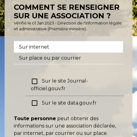
COMMENT SE RENSEIGNER
SUR UNE ASSOCIATION ?
Vérifié le 01 Jan 2023 - Direction de l'information légale
et administrative (Première ministre)
Sur internet
Sur place ou par courrier
check_box_outline_blank
Sur le site Journal-
officiel.gouv.fr
check_box_outline_blank
Sur le site data.gouv.fr
Toute personne
peut obtenir des
informations sur une association déclarée,
par internet, par courrier ou sur place.