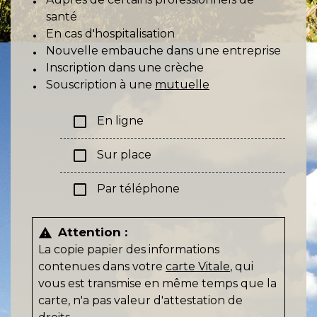
santé
En cas d'hospitalisation
Nouvelle embauche dans une entreprise
Inscription dans une crèche
Souscription à une
mutuelle
check_box_outline_blank
En ligne
check_box_outline_blank
Sur place
check_box_outline_blank
Par téléphone
Attention :
warning
La copie papier des informations
contenues dans votre
carte Vitale
, qui
vous est transmise en même temps que la
carte, n'a pas valeur d'attestation de