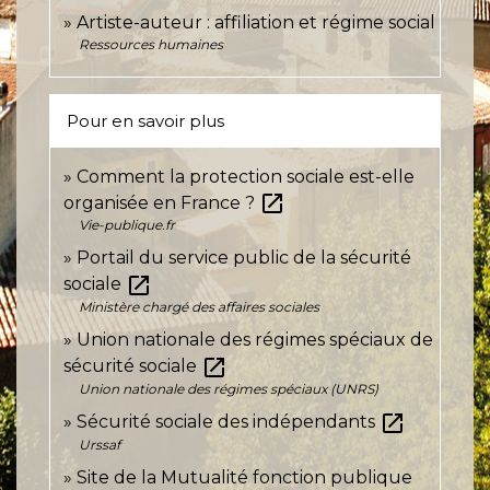
Artiste-auteur : affiliation et régime social
Ressources humaines
Pour en savoir plus
Comment la protection sociale est-elle
open_in_new
organisée en France ?
Vie-publique.fr
Portail du service public de la sécurité
open_in_new
sociale
Ministère chargé des affaires sociales
Union nationale des régimes spéciaux de
open_in_new
sécurité sociale
Union nationale des régimes spéciaux (UNRS)
open_in_new
Sécurité sociale des indépendants
Urssaf
Site de la Mutualité fonction publique