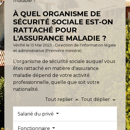
maladie ?
À QUEL ORGANISME DE
SÉCURITÉ SOCIALE EST-ON
RATTACHÉ POUR
L'ASSURANCE MALADIE ?
Vérifié le 13 Mar 2023 - Direction de l'information légale
et administrative (Première ministre)
L'organisme de sécurité sociale auquel vous
êtes rattaché en matière d'assurance
maladie dépend de votre activité
professionnelle, quelle que soit votre
nationalité.
Tout replier
Tout déplier
keyboard_arrow_up
keyboard_arrow_down
Salarié du privé
Fonctionnaire