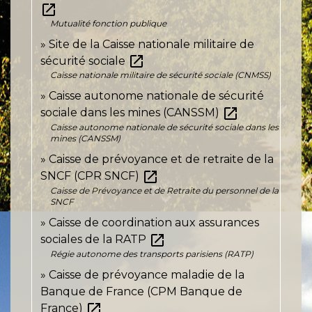
open_in_new
Mutualité fonction publique
Site de la Caisse nationale militaire de
open_in_new
sécurité sociale
Caisse nationale militaire de sécurité sociale (CNMSS)
Caisse autonome nationale de sécurité
open_in_new
sociale dans les mines (CANSSM)
Caisse autonome nationale de sécurité sociale dans les
mines (CANSSM)
Caisse de prévoyance et de retraite de la
open_in_new
SNCF (CPR SNCF)
Caisse de Prévoyance et de Retraite du personnel de la
SNCF
Caisse de coordination aux assurances
open_in_new
sociales de la RATP
Régie autonome des transports parisiens (RATP)
Caisse de prévoyance maladie de la
Banque de France (CPM Banque de
open_in_new
France)