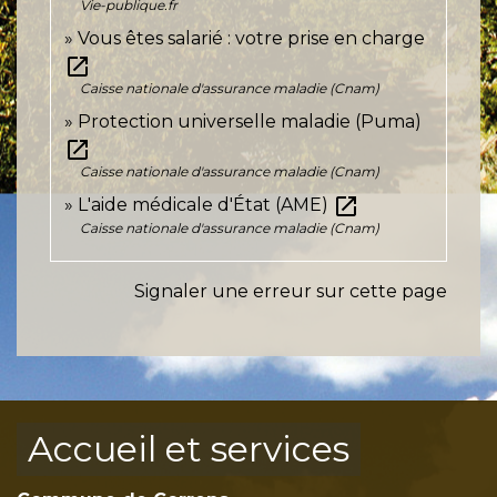
Vie-publique.fr
Vous êtes salarié : votre prise en charge
open_in_new
Caisse nationale d'assurance maladie (Cnam)
Protection universelle maladie (Puma)
open_in_new
Caisse nationale d'assurance maladie (Cnam)
open_in_new
L'aide médicale d'État (AME)
Caisse nationale d'assurance maladie (Cnam)
Signaler une erreur sur cette page
Accueil et services