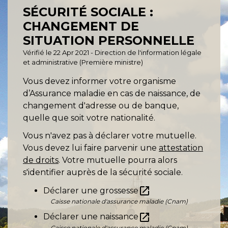
SÉCURITÉ SOCIALE :
CHANGEMENT DE
SITUATION PERSONNELLE
Vérifié le 22 Apr 2021 - Direction de l'information légale
et administrative (Première ministre)
Vous devez informer votre organisme
d’Assurance maladie en cas de naissance, de
changement d'adresse ou de banque,
quelle que soit votre nationalité.
Vous n'avez pas à déclarer votre mutuelle.
Vous devez lui faire parvenir une
attestation
de droits
. Votre mutuelle pourra alors
s'identifier auprès de la sécurité sociale.
open_in_new
Déclarer une grossesse
Caisse nationale d'assurance maladie (Cnam)
open_in_new
Déclarer une naissance
Caisse nationale d'assurance maladie (Cnam)