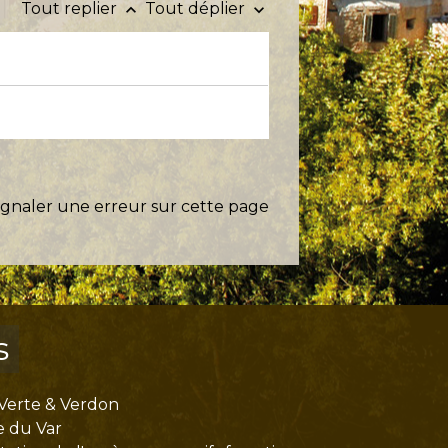
Tout replier
Tout déplier
keyboard_arrow_up
keyboard_arrow_down
ignaler une erreur sur cette page
s
Verte & Verdon
e du Var