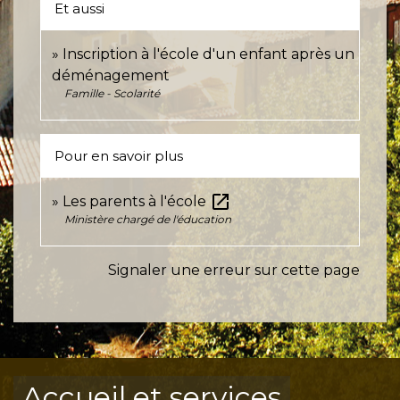
Et aussi
Inscription à l'école d'un enfant après un
déménagement
Famille - Scolarité
Pour en savoir plus
open_in_new
Les parents à l'école
Ministère chargé de l'éducation
Signaler une erreur sur cette page
Accueil et services