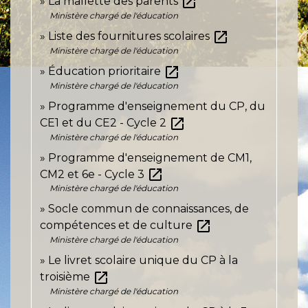
open_in_new
La mallette des parents
Ministère chargé de l'éducation
open_in_new
Liste des fournitures scolaires
Ministère chargé de l'éducation
open_in_new
Éducation prioritaire
Ministère chargé de l'éducation
Programme d'enseignement du CP, du
open_in_new
CE1 et du CE2 - Cycle 2
Ministère chargé de l'éducation
Programme d'enseignement de CM1,
open_in_new
CM2 et 6e - Cycle 3
Ministère chargé de l'éducation
Socle commun de connaissances, de
open_in_new
compétences et de culture
Ministère chargé de l'éducation
Le livret scolaire unique du CP à la
open_in_new
troisième
Ministère chargé de l'éducation