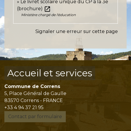
Le livret scolaire unique du CP à la 3e
open_in_new
(brochure)
Ministère chargé de l'éducation
Signaler une erreur sur cette page
Accueil et services
Commune de Correns
5, Place Général de Gaulle
83570 Correns - FRANCE
+33 4 94 37 21 95
Contact par formulaire