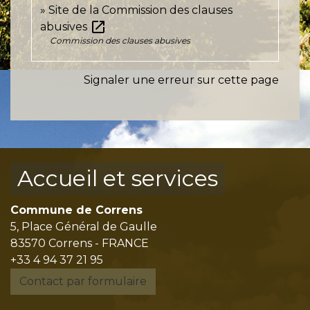
Site de la Commission des clauses
open_in_new
abusives
Commission des clauses abusives
Signaler une erreur sur cette page
Accueil et services
Commune de Correns
5, Place Général de Gaulle
83570 Correns - FRANCE
+33 4 94 37 21 95
Contact par formulaire