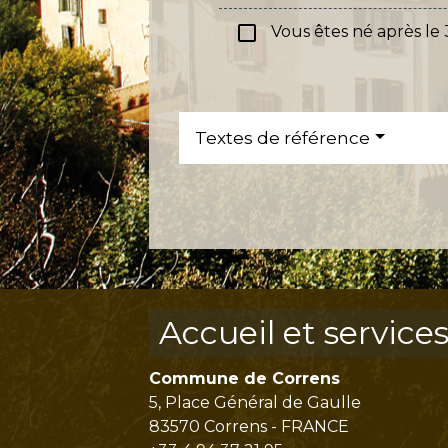
check_box_outline_blank
Vous êtes né après le
Textes de référence
Accueil et service
Commune de Correns
5, Place Général de Gaulle
83570 Correns - FRANCE