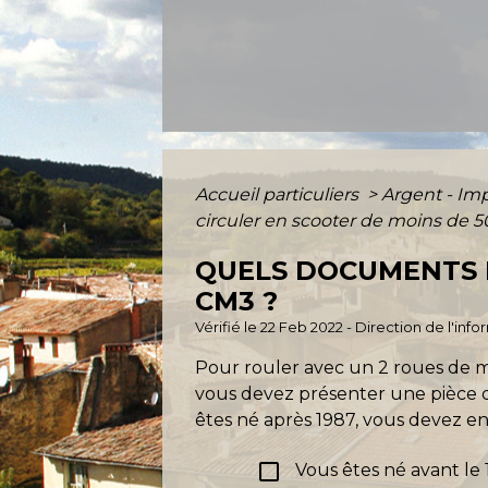
Accueil particuliers
>
Argent - I
circuler en scooter de moins de 
QUELS DOCUMENTS F
CM3 ?
Vérifié le 22 Feb 2022 - Direction de l'inf
Pour rouler avec un 2 roues de moi
vous devez présenter une pièce d'
êtes né après 1987, vous devez en
check_box_outline_blank
Vous êtes né avant le 1