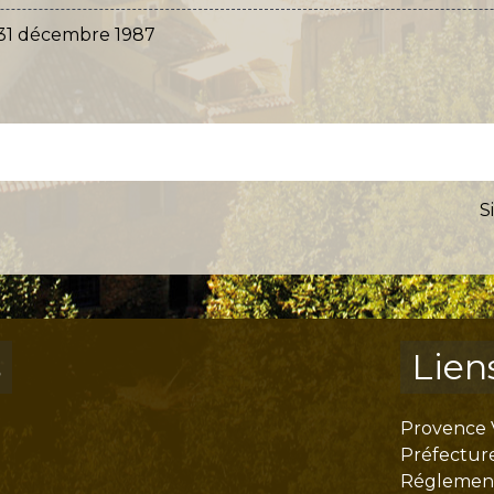
 31 décembre 1987
S
s
Lien
Provence 
Préfectur
Réglementa