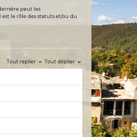
dernière peut les
 est le rôle des statuts et/ou du
Tout replier
Tout déplier
keyboard_arrow_up
keyboard_arrow_down