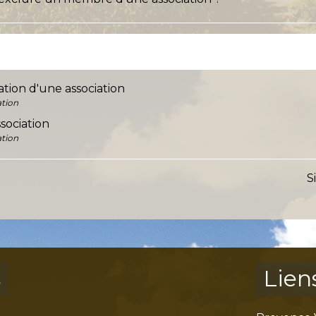
tion d'une association
ation
sociation
ation
S
s
Lien