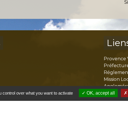
S
s
Lien
Provence 
Préfectur
Réglementa
Mission Lo
Aggloméra
 control over what you want to activate
OK, accept all