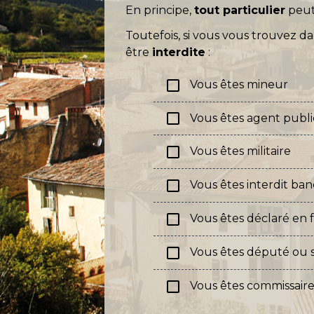
En principe,
tout particulier
peut 
Toutefois, si vous vous trouvez da
être
interdite
:
check_box_outline_blank
Vous êtes mineur
check_box_outline_blank
Vous êtes agent publi
check_box_outline_blank
Vous êtes militaire
check_box_outline_blank
Vous êtes interdit ban
check_box_outline_blank
Vous êtes déclaré en fa
check_box_outline_blank
Vous êtes député ou 
check_box_outline_blank
Vous êtes commissair