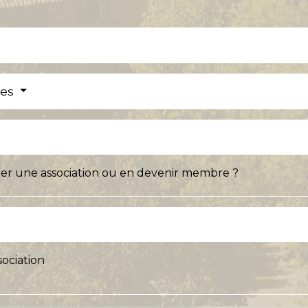
res
rer une association ou en devenir membre ?
sociation