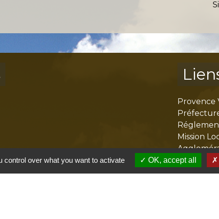
S
s
Lien
Provence 
Préfectur
Réglementa
Mission Lo
Aggloméra
 control over what you want to activate
OK, accept all