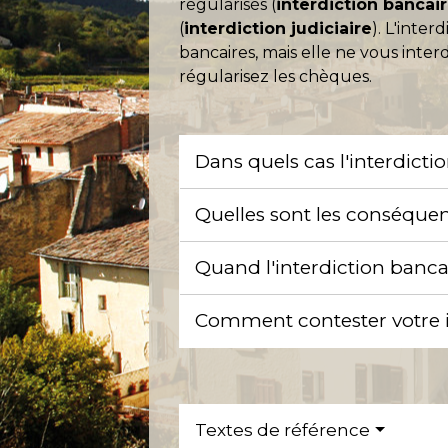
régularisés (
interdiction bancai
(
interdiction judiciaire
). L'inte
bancaires, mais elle ne vous interd
régularisez les chèques.
Dans quels cas l'interdicti
Quelles sont les conséquen
Quand l'interdiction bancai
Comment contester votre i
Textes de référence