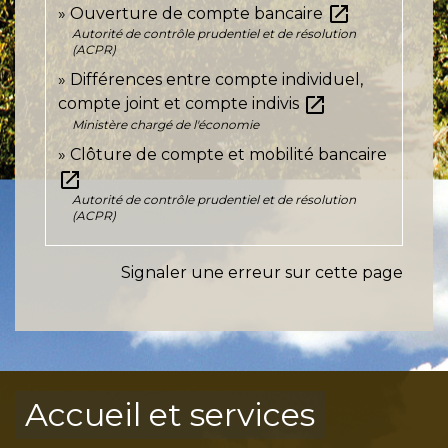
open_in_new
Ouverture de compte bancaire
Autorité de contrôle prudentiel et de résolution
(ACPR)
Différences entre compte individuel,
open_in_new
compte joint et compte indivis
Ministère chargé de l'économie
Clôture de compte et mobilité bancaire
open_in_new
Autorité de contrôle prudentiel et de résolution
(ACPR)
Signaler une erreur sur cette page
Accueil et services