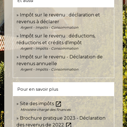
Et aussi
Impôt sur le revenu : déclaration et
revenus à déclarer
Argent - Impôts - Consommation
Impôt sur le revenu : déductions,
réductions et crédits d'impôt
Argent - Impôts - Consommation
Impôt sur le revenu - Déclaration de
revenus annuelle
Argent - Impôts - Consommation
Pour en savoir plus
open_in_new
Site des impôts
Ministère chargé des finances
Brochure pratique 2023 - Déclaration
open_in_new
des revenus de 2022