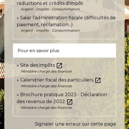
réductions et crédits d'impôt
Argent - Impôts - Consommation
Saisir l'administration fiscale (difficultés de
paiement, réclamation...)
Argent - Impôts - Consommation
Pour en savoir plus
open_in_new
Site des impôts
Ministère chargé des finances
open_in_new
Calendrier fiscal des particuliers
Ministère chargé des finances
Brochure pratique 2023 - Déclaration
open_in_new
des revenus de 2022
Ministère chargé des finances
Signaler une erreur sur cette page