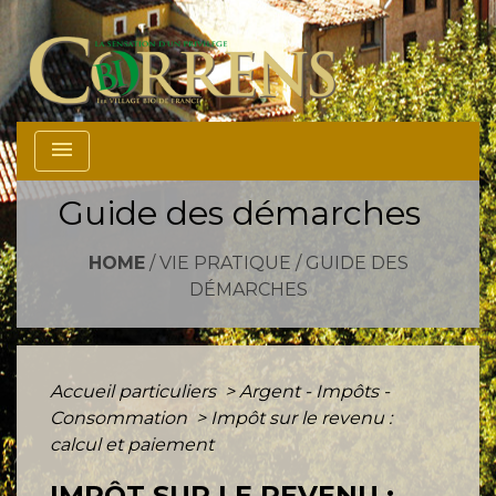
menu
Guide des démarches
HOME
/
VIE PRATIQUE
/
GUIDE DES
DÉMARCHES
Accueil particuliers
>
Argent - Impôts -
Consommation
>
Impôt sur le revenu :
calcul et paiement
IMPÔT SUR LE REVENU :