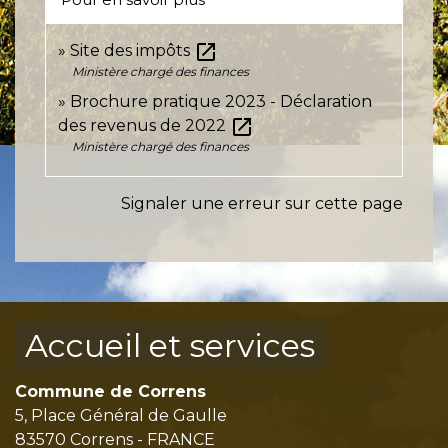
open_in_new
Site des impôts
Ministère chargé des finances
Brochure pratique 2023 - Déclaration
open_in_new
des revenus de 2022
Ministère chargé des finances
Signaler une erreur sur cette page
Accueil et services
Commune de Correns
5, Place Général de Gaulle
83570 Correns - FRANCE