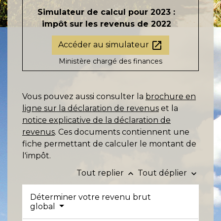
Simulateur de calcul pour 2023 :
impôt sur les revenus de 2022
open_in_new
Accéder au simulateur
Ministère chargé des finances
Vous pouvez aussi consulter la
brochure en
ligne sur la déclaration de revenus
et la
notice explicative de la déclaration de
revenus
. Ces documents contiennent une
fiche permettant de calculer le montant de
l'impôt.
Tout replier
Tout déplier
keyboard_arrow_up
keyboard_arrow_down
Déterminer votre revenu brut
global