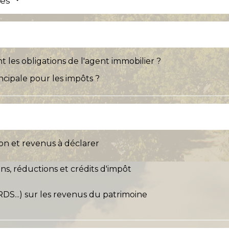
res
t les obligations de l'agent immobilier ?
ncipale pour les impôts ?
ion et revenus à déclarer
ns, réductions et crédits d'impôt
DS...) sur les revenus du patrimoine