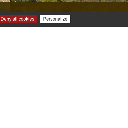
s
Deny all cookies
Personalize
Verte & Verdon
e du Var
tion de l'accès aux massifs forestiers
cal Ouest Var
tion Provence Verte