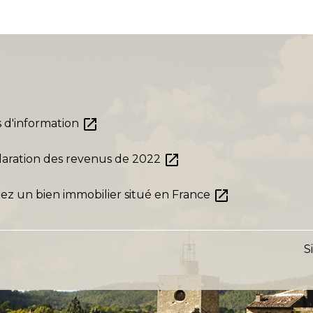
open_in_new
s d'information
open_in_new
laration des revenus de 2022
open_in_new
dez un bien immobilier situé en France
S