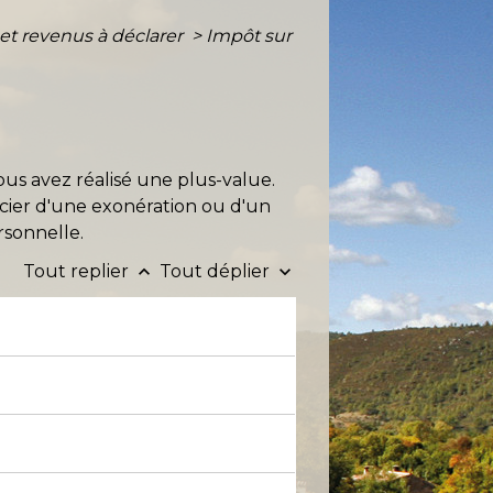
 et revenus à déclarer
>
Impôt sur
ous avez réalisé une plus-value.
cier d'une exonération ou d'un
rsonnelle.
Tout replier
Tout déplier
keyboard_arrow_up
keyboard_arrow_down