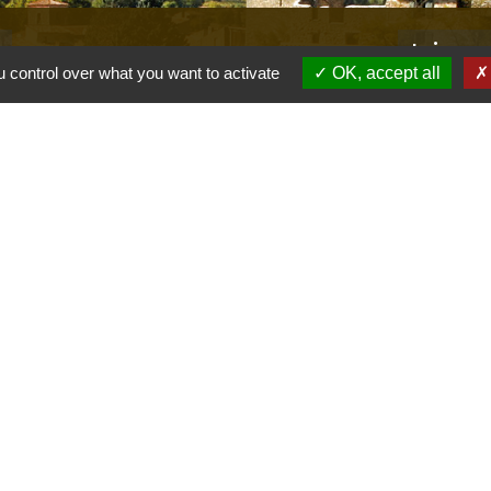
s
Lien
 control over what you want to activate
OK, accept all
Provence 
Préfectur
Réglementa
Mission Lo
Aggloméra