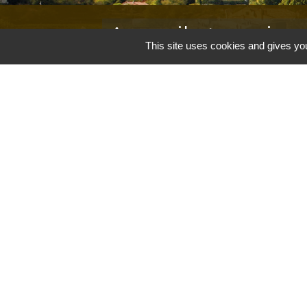
Accueil et service
This site uses cookies and gives you
Commune de Correns
5, Place Général de Gaulle
83570 Correns - FRANCE
+33 4 94 37 21 95
Contact par formulaire