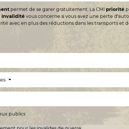
ment
permet de se garer gratuitement. La CMI
priorité
pe
I
invalidité
vous concerne si vous avez une perte d'auton
ité avec en plus des réductions dans les transports et
res
ieux publics
ement pour les invalides de guerre