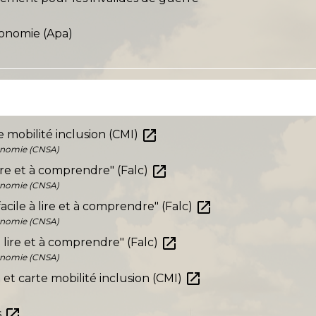
tonomie (Apa)
open_in_new
te mobilité inclusion (CMI)
tonomie (CNSA)
open_in_new
 lire et à comprendre" (Falc)
tonomie (CNSA)
open_in_new
acile à lire et à comprendre" (Falc)
tonomie (CNSA)
open_in_new
 à lire et à comprendre" (Falc)
tonomie (CNSA)
open_in_new
 et carte mobilité inclusion (CMI)
open_in_new
s