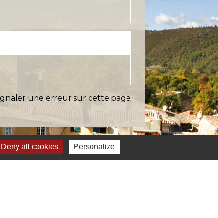
ignaler une erreur sur cette page
Deny all cookies
Personalize
s
Verte & Verdon
e du Var
tion de l'accès aux massifs forestiers