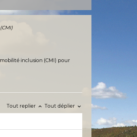
 (CMI)
mobilité inclusion (CMI) pour
Tout replier
Tout déplier
keyboard_arrow_up
keyboard_arrow_down