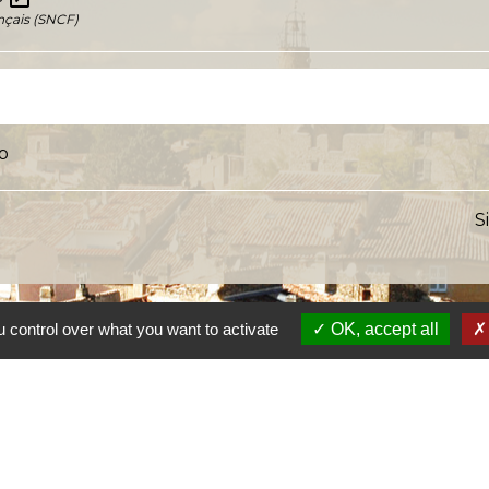
nçais (SNCF)
ap
S
 control over what you want to activate
OK, accept all
s
Lien
Provence 
Préfectur
Réglementa