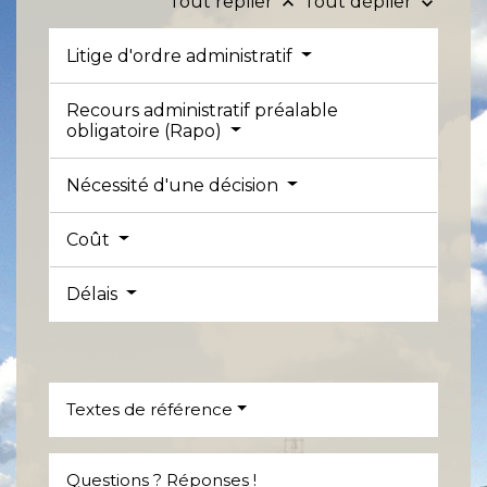
Tout replier
Tout déplier
keyboard_arrow_up
keyboard_arrow_down
Litige d'ordre administratif
Recours administratif préalable
obligatoire (Rapo)
Nécessité d'une décision
Coût
Délais
Textes de référence
Questions ? Réponses !