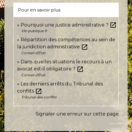
Pour en savoir plus
open_in_new
Pourquoi une justice administrative ?
Vie-publique.fr
Répartition des compétences au sein de
open_in_new
la juridiction administrative
Conseil d'État
Dans quelles situations le recours à un
open_in_new
avocat est-il obligatoire ?
Conseil d'État
Les derniers arrêts du Tribunal des
open_in_new
conflits
Tribunal des conflits
Signaler une erreur sur cette page