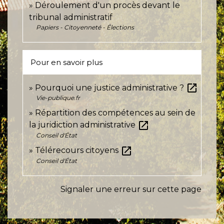
Déroulement d'un procès devant le
tribunal administratif
Papiers - Citoyenneté - Élections
Pour en savoir plus
open_in_new
Pourquoi une justice administrative ?
Vie-publique.fr
Répartition des compétences au sein de
open_in_new
la juridiction administrative
Conseil d'État
open_in_new
Télérecours citoyens
Conseil d'État
Signaler une erreur sur cette page