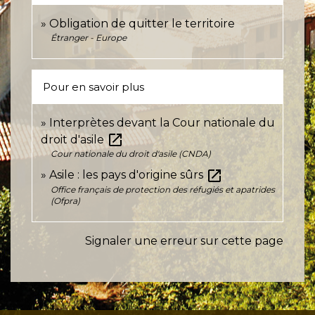
Obligation de quitter le territoire
Étranger - Europe
Pour en savoir plus
Interprètes devant la Cour nationale du
open_in_new
droit d'asile
Cour nationale du droit d'asile (CNDA)
open_in_new
Asile : les pays d'origine sûrs
Office français de protection des réfugiés et apatrides
(Ofpra)
Signaler une erreur sur cette page