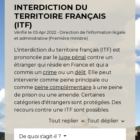
INTERDICTION DU
TERRITOIRE FRANÇAIS
(ITF)
Vérifié le 05 Apr 2022 - Direction de l'information légale
et administrative (Première ministre)
L'interdiction du territoire français (ITF) est
prononcée par le
juge pénal
contre un
étranger qui réside en France et qui a
commis un
crime
ou un
délit
. Elle peut
intervenir comme peine principale ou
comme
peine complémentaire
à une peine
de prison ou une amende. Certaines
catégories d'étrangers sont protégées. Des
recours contre une ITF sont possibles.
Tout replier
Tout déplier
keyboard_arrow_up
keyboard_arrow_down
De quoi s'agit-il ?