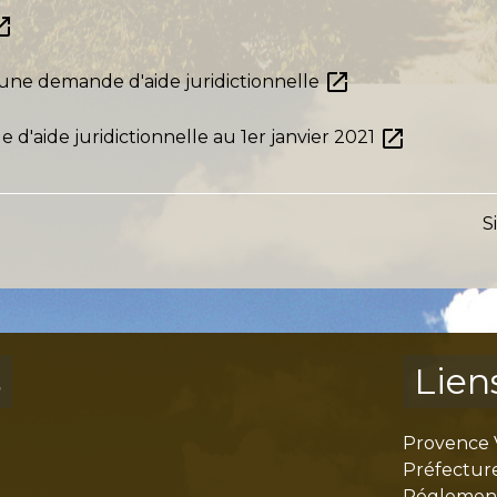
in_new
open_in_new
 d'une demande d'aide juridictionnelle
open_in_new
'aide juridictionnelle au 1er janvier 2021
S
s
Lien
Provence 
Préfectur
Réglementa