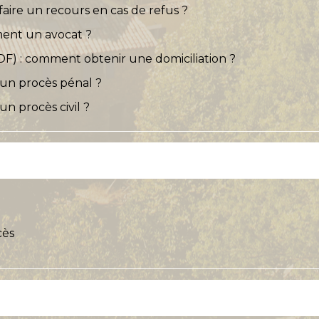
 faire un recours en cas de refus ?
ent un avocat ?
SDF) : comment obtenir une domiciliation ?
s un procès pénal ?
 un procès civil ?
cès