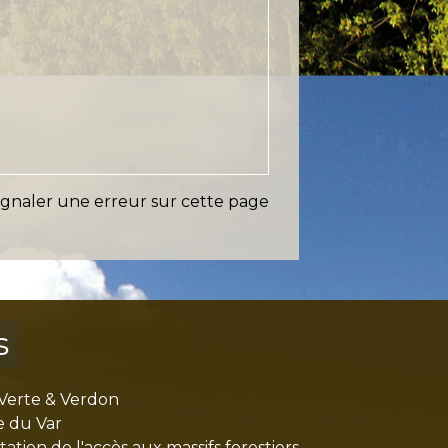
ignaler une erreur sur cette page
s
Verte & Verdon
e du Var
tion de l'accès aux massifs forestiers