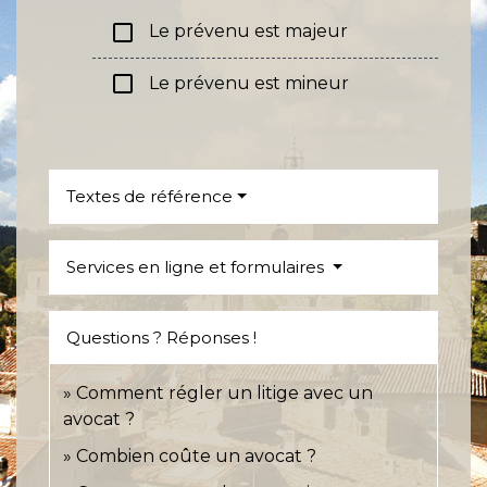
check_box_outline_blank
Le prévenu est majeur
check_box_outline_blank
Le prévenu est mineur
Textes de référence
Services en ligne et formulaires
Questions ? Réponses !
Comment régler un litige avec un
avocat ?
Combien coûte un avocat ?