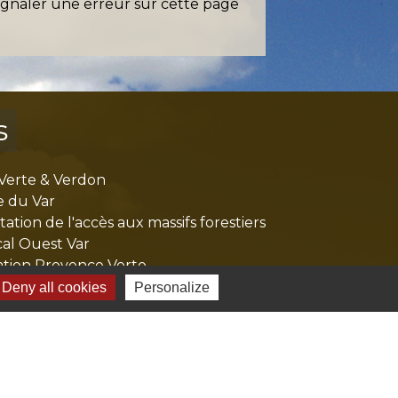
ignaler une erreur sur cette page
s
Verte & Verdon
e du Var
tion de l'accès aux massifs forestiers
cal Ouest Var
tion Provence Verte
Deny all cookies
Personalize