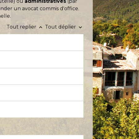
utelle) ou
administratives
(par
nder un avocat commis d'office.
elle.
Tout replier
Tout déplier
keyboard_arrow_up
keyboard_arrow_down