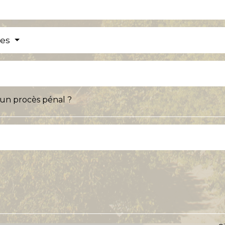
res
s un procès pénal ?