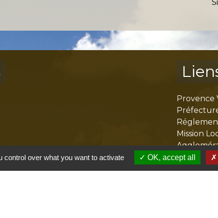
S
s
Lien
Provence 
Préfectur
Réglementa
Mission Lo
Aggloméra
 control over what you want to activate
OK, accept all