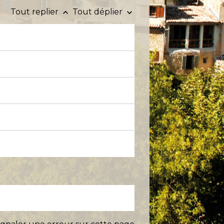
Tout replier
Tout déplier
keyboard_arrow_up
keyboard_arrow_down