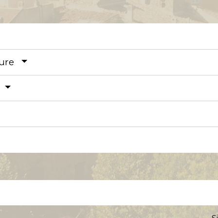
dure
e