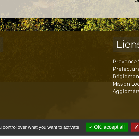
S
s
Lien
Provence 
Préfectur
Réglementa
Mission Lo
Aggloméra
 control over what you want to activate
OK, accept all