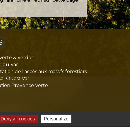
ignaler une erreur sur cette page
s
Verte & Verdon
e du Var
tion de l'accès aux massifs forestiers
cal Ouest Var
tion Provence Verte
Deny all cookies
Personalize