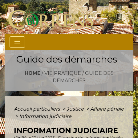
menu
Guide des démarches
HOME
/
VIE PRATIQUE
/
GUIDE DES
DÉMARCHES
Accueil particuliers
>
Justice
>
Affaire pénale
>
Information judiciaire
INFORMATION JUDICIAIRE
Vérifié le 17 Mar 2023 - Direction de l'information légale