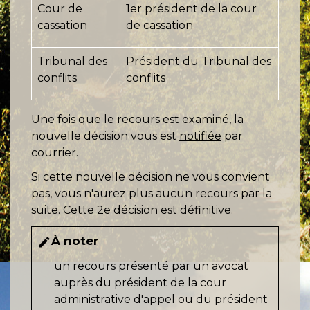
Cour de
1
er
président de la cour
cassation
de cassation
Tribunal des
Président du Tribunal des
conflits
conflits
Une fois que le recours est examiné, la
nouvelle décision vous est
notifiée
par
courrier.
Si cette nouvelle décision ne vous convient
pas, vous n'aurez plus aucun recours par la
suite. Cette 2
e
décision est définitive.
À noter
edit
un recours présenté par un avocat
auprès du président de la cour
administrative d'appel ou du président