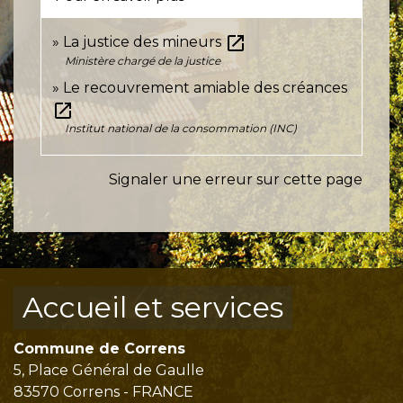
open_in_new
La justice des mineurs
Ministère chargé de la justice
Le recouvrement amiable des créances
open_in_new
Institut national de la consommation (INC)
Signaler une erreur sur cette page
Accueil et services
Commune de Correns
5, Place Général de Gaulle
83570 Correns - FRANCE