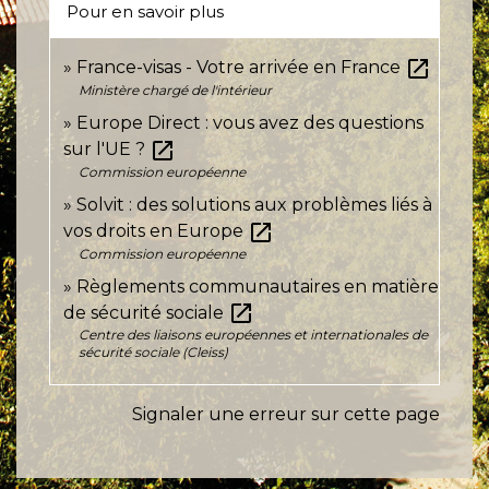
Pour en savoir plus
open_in_new
France-visas - Votre arrivée en France
Ministère chargé de l'intérieur
Europe Direct : vous avez des questions
open_in_new
sur l'UE ?
Commission européenne
Solvit : des solutions aux problèmes liés à
open_in_new
vos droits en Europe
Commission européenne
Règlements communautaires en matière
open_in_new
de sécurité sociale
Centre des liaisons européennes et internationales de
sécurité sociale (Cleiss)
Signaler une erreur sur cette page