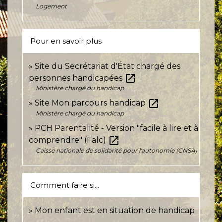
Logement
Pour en savoir plus
Site du Secrétariat d'État chargé des
open_in_new
personnes handicapées
Ministère chargé du handicap
open_in_new
Site Mon parcours handicap
Ministère chargé du handicap
PCH Parentalité - Version "facile à lire et à
open_in_new
comprendre" (Falc)
Caisse nationale de solidarité pour l'autonomie (CNSA)
Comment faire si...
Mon enfant est en situation de handicap