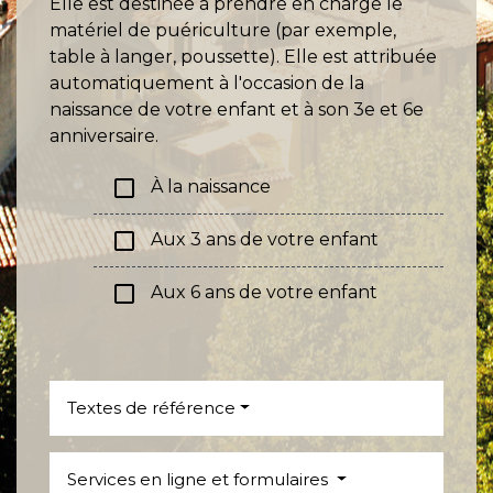
Elle est destinée à prendre en charge le
matériel de puériculture (par exemple,
table à langer, poussette). Elle est attribuée
automatiquement à l'occasion de la
naissance de votre enfant et à son 3
e
et 6
e
anniversaire.
check_box_outline_blank
À la naissance
check_box_outline_blank
Aux 3 ans de votre enfant
check_box_outline_blank
Aux 6 ans de votre enfant
Textes de référence
Services en ligne et formulaires