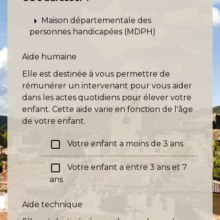
arrow_right
Maison départementale des
personnes handicapées (MDPH)
Aide humaine
Elle est destinée à vous permettre de
rémunérer un intervenant pour vous aider
dans les actes quotidiens pour élever votre
enfant. Cette aide varie en fonction de l'âge
de votre enfant.
check_box_outline_blank
Votre enfant a moins de 3 ans
check_box_outline_blank
Votre enfant a entre 3 ans et 7
ans
Aide technique