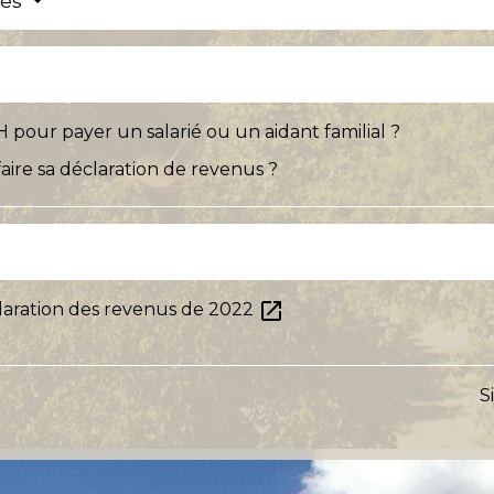
res
H pour payer un salarié ou un aidant familial ?
faire sa déclaration de revenus ?
open_in_new
laration des revenus de 2022
S