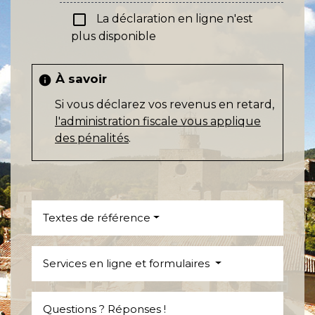
check_box_outline_blank
La déclaration en ligne n'est
plus disponible
À savoir
info
Si vous déclarez vos revenus en retard,
l'administration fiscale vous applique
des pénalités
.
Textes de référence
Services en ligne et formulaires
Questions ? Réponses !