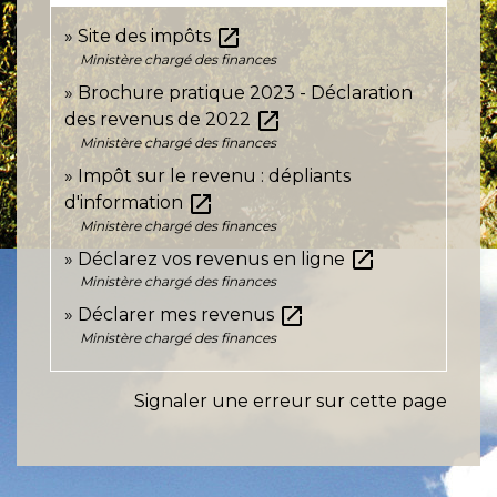
open_in_new
Site des impôts
Ministère chargé des finances
Brochure pratique 2023 - Déclaration
open_in_new
des revenus de 2022
Ministère chargé des finances
Impôt sur le revenu : dépliants
open_in_new
d'information
Ministère chargé des finances
open_in_new
Déclarez vos revenus en ligne
Ministère chargé des finances
open_in_new
Déclarer mes revenus
Ministère chargé des finances
Signaler une erreur sur cette page