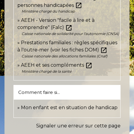
open_in_new
personnes handicapées
Ministère chargé du handicap
AEEH - Version "facile à lire et à
open_in_new
comprendre" (Falc)
Caisse nationale de solidarité pour l'autonomie (CNSA)
Prestations familiales : règles spécifiques
open_in_new
à l'outre-mer (voir les fiches DOM)
Caisse nationale des allocations familiales (Cnaf)
open_in_new
AEEH et ses compléments
Ministère chargé de la santé
Comment faire si...
Mon enfant est en situation de handicap
Signaler une erreur sur cette page