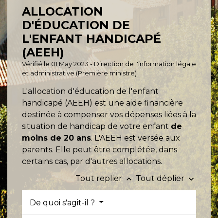
ALLOCATION
D'ÉDUCATION DE
L'ENFANT HANDICAPÉ
(AEEH)
Vérifié le 01 May 2023 - Direction de l'information légale
et administrative (Première ministre)
L'allocation d'éducation de l'enfant
handicapé (AEEH) est une aide financière
destinée à compenser vos dépenses liées à la
situation de handicap de votre enfant
de
moins de 20 ans
. L'AEEH est versée aux
parents. Elle peut être complétée, dans
certains cas, par d'autres allocations.
Tout replier
Tout déplier
keyboard_arrow_up
keyboard_arrow_down
De quoi s'agit-il ?