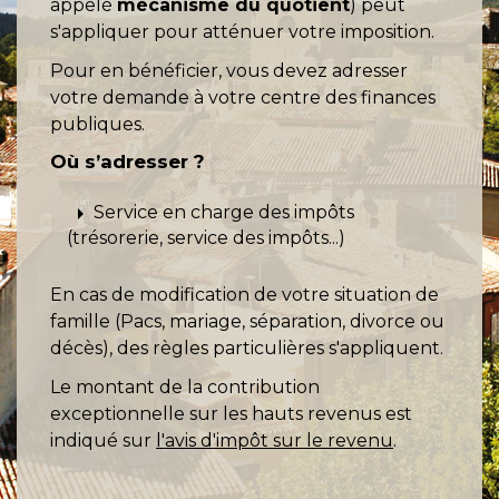
appelé
mécanisme du quotient
) peut
s'appliquer pour atténuer votre imposition.
Pour en bénéficier, vous devez adresser
votre demande à votre centre des finances
publiques.
Où s’adresser ?
arrow_right
Service en charge des impôts
(trésorerie, service des impôts...)
En cas de modification de votre situation de
famille (Pacs, mariage, séparation, divorce ou
décès), des règles particulières s'appliquent.
Le montant de la contribution
exceptionnelle sur les hauts revenus est
indiqué sur
l'avis d'impôt sur le revenu
.