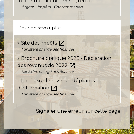
de contrat, licenciement, retraite
Argent - Impôts - Consommation
Pour en savoir plus
open_in_new
Site des impôts
Ministère chargé des finances
Brochure pratique 2023 - Déclaration
open_in_new
des revenus de 2022
Ministère chargé des finances
Impôt sur le revenu : dépliants
open_in_new
d'information
Ministère chargé des finances
Signaler une erreur sur cette page