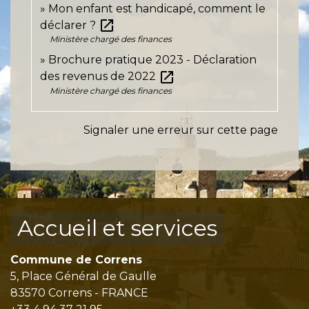
Mon enfant est handicapé, comment le
open_in_new
déclarer ?
Ministère chargé des finances
Brochure pratique 2023 - Déclaration
open_in_new
des revenus de 2022
Ministère chargé des finances
Signaler une erreur sur cette page
Accueil et services
Commune de Correns
5, Place Général de Gaulle
83570 Correns - FRANCE