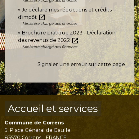
Ministère chargé des finances
Je déclare mes réductions et crédits
open_in_new
d'impôt
Ministère chargé des finances
Brochure pratique 2023 - Déclaration
open_in_new
des revenus de 2022
Ministère chargé des finances
Signaler une erreur sur cette page
Accueil et services
Commune de Correns
5, Place Général de Gaulle
83570 Correns - FRANCE