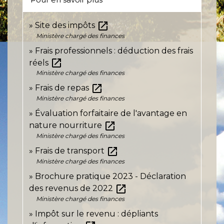
open_in_new
Site des impôts
Ministère chargé des finances
Frais professionnels : déduction des frais
open_in_new
réels
Ministère chargé des finances
open_in_new
Frais de repas
Ministère chargé des finances
Évaluation forfaitaire de l'avantage en
open_in_new
nature nourriture
Ministère chargé des finances
open_in_new
Frais de transport
Ministère chargé des finances
Brochure pratique 2023 - Déclaration
open_in_new
des revenus de 2022
Ministère chargé des finances
Impôt sur le revenu : dépliants