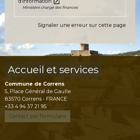
open_in_new
d'information
Ministère chargé des finances
Signaler une erreur sur cette page
Accueil et services
Commune de Correns
5, Place Général de Gaulle
83570 Correns - FRANCE
+33 4 94 37 21 95
Contact par formulaire