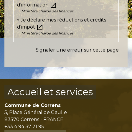
open_in_new
d'information
Ministère chargé des finances
Je déclare mes réductions et crédits
open_in_new
d'impôt
Ministère chargé des finances
Signaler une erreur sur cette page
Accueil et services
Commune de Correns
5, Place Général de Gaulle
83570 Correns - FRANCE
+33 4 94 37 21 95