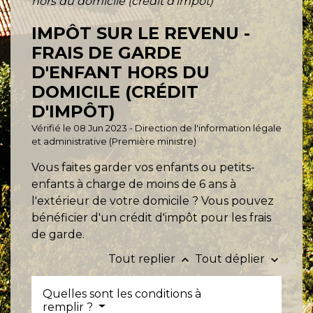
hors du domicile (crédit d'impôt)
IMPÔT SUR LE REVENU -
FRAIS DE GARDE
D'ENFANT HORS DU
DOMICILE (CRÉDIT
D'IMPÔT)
Vérifié le 08 Jun 2023 - Direction de l'information légale
et administrative (Première ministre)
Vous faites garder vos enfants ou petits-
enfants à charge de moins de 6 ans à
l'extérieur de votre domicile ? Vous pouvez
bénéficier d'un crédit d'impôt pour les frais
de garde.
Tout replier
Tout déplier
keyboard_arrow_up
keyboard_arrow_down
Quelles sont les conditions à
remplir ?