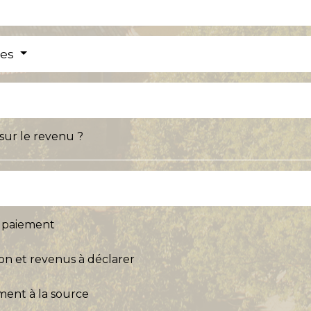
res
sur le revenu ?
t paiement
ion et revenus à déclarer
ment à la source