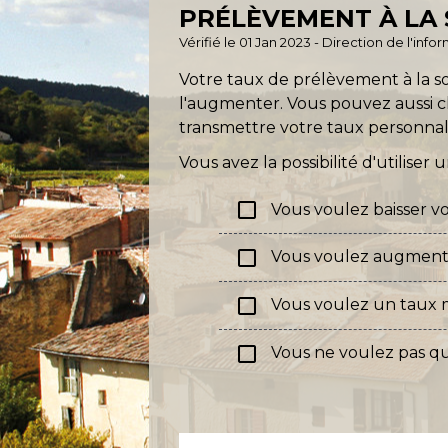
PRÉLÈVEMENT À LA 
Vérifié le 01 Jan 2023 - Direction de l'inf
Votre taux de prélèvement à la s
l'augmenter. Vous pouvez aussi c
transmettre votre taux personnal
Vous avez la possibilité d'utiliser
check_box_outline_blank
Vous voulez baisser v
check_box_outline_blank
Vous voulez augmente
check_box_outline_blank
Vous voulez un taux m
check_box_outline_blank
Vous ne voulez pas qu