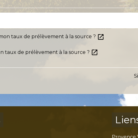
open_in_new
on taux de prélèvement à la source ?
open_in_new
 taux de prélèvement à la source ?
S
s
Lien
Provence 