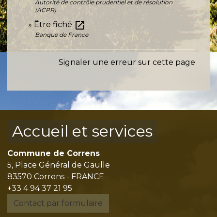
Autorité de contrôle prudentiel et de résolution
(ACPR)
open_in_new
Être fiché
Banque de France
Signaler une erreur sur cette page
Accueil et services
Commune de Correns
5, Place Général de Gaulle
83570 Correns - FRANCE
+33 4 94 37 21 95
Contact par formulaire