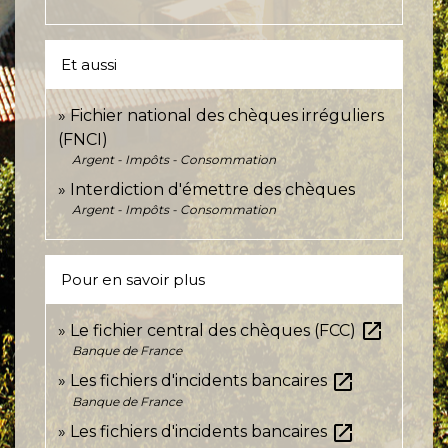
Et aussi
Fichier national des chèques irréguliers
(FNCI)
Argent - Impôts - Consommation
Interdiction d'émettre des chèques
Argent - Impôts - Consommation
Pour en savoir plus
open_in_new
Le fichier central des chèques (FCC)
Banque de France
open_in_new
Les fichiers d'incidents bancaires
Banque de France
open_in_new
Les fichiers d'incidents bancaires