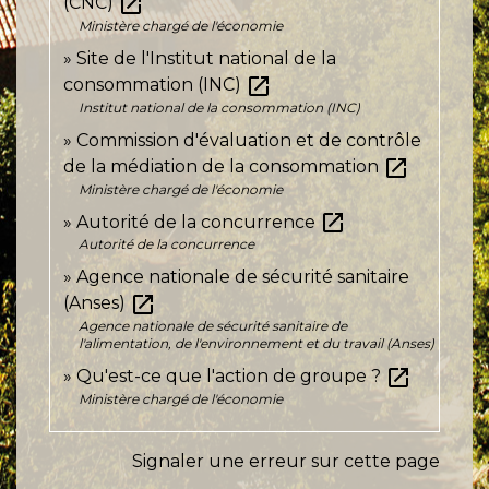
open_in_new
(CNC)
Ministère chargé de l'économie
Site de l'Institut national de la
open_in_new
consommation (INC)
Institut national de la consommation (INC)
Commission d'évaluation et de contrôle
open_in_new
de la médiation de la consommation
Ministère chargé de l'économie
open_in_new
Autorité de la concurrence
Autorité de la concurrence
Agence nationale de sécurité sanitaire
open_in_new
(Anses)
Agence nationale de sécurité sanitaire de
l'alimentation, de l'environnement et du travail (Anses)
open_in_new
Qu'est-ce que l'action de groupe ?
Ministère chargé de l'économie
Signaler une erreur sur cette page