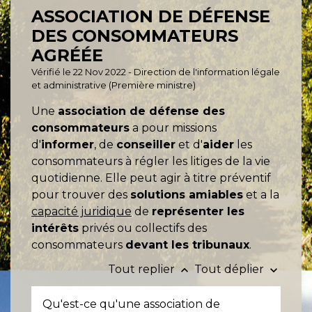
ASSOCIATION DE DÉFENSE
DES CONSOMMATEURS
AGRÉÉE
Vérifié le 22 Nov 2022 - Direction de l'information légale
et administrative (Première ministre)
Une
association de défense des
consommateurs
a pour missions
d'
informer
, de
conseiller
et d'
aider
les
consommateurs à régler les litiges de la vie
quotidienne
. Elle peut agir à titre préventif
pour trouver des
solutions amiables
et a la
capacité juridique
de
représenter les
intérêts
privés ou collectifs des
consommateurs
devant les tribunaux
.
Tout replier
Tout déplier
keyboard_arrow_up
keyboard_arrow_down
Qu'est-ce qu'une association de