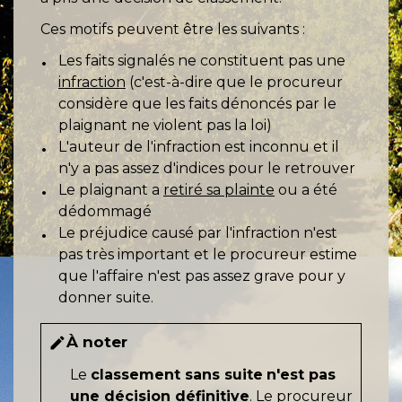
Ces motifs peuvent être les suivants :
Les faits signalés ne constituent pas une
infraction
(c'est-à-dire que le procureur
considère que les faits dénoncés par le
plaignant ne violent pas la loi)
L'auteur de l'infraction est inconnu et il
n'y a pas assez d'indices pour le retrouver
Le plaignant a
retiré sa plainte
ou a été
dédommagé
Le préjudice causé par l'infraction n'est
pas très important et le procureur estime
que l'affaire n'est pas assez grave pour y
donner suite.
À noter
edit
Le
classement sans suite
n'est pas
une décision définitive
. Le procureur