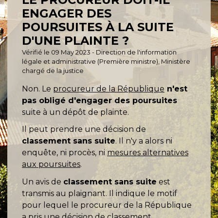
ENGAGER DES
POURSUITES À LA SUITE
D'UNE PLAINTE ?
Vérifié le 09 May 2023 - Direction de l'information
légale et administrative (Première ministre), Ministère
chargé de la justice
Non. Le
procureur de la République
n'est
pas obligé d'engager des poursuites
suite à un dépôt de plainte.
Il peut prendre une décision de
classement sans suite
. Il n'y a alors ni
enquête, ni procès, ni
mesures alternatives
aux poursuites
.
Un avis de
classement sans suite
est
transmis au plaignant. Il indique le motif
pour lequel le procureur de la République
a pris une décision de classement.